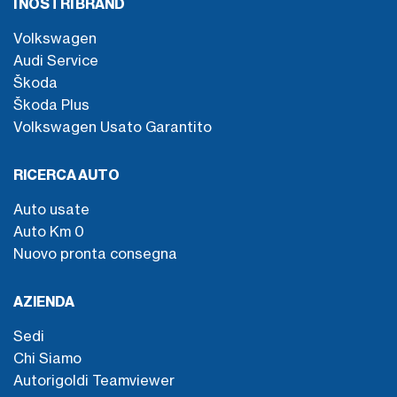
I NOSTRI BRAND
Volkswagen
Audi Service
Škoda
Škoda Plus
Volkswagen Usato Garantito
RICERCA AUTO
Auto usate
Auto Km 0
Nuovo pronta consegna
AZIENDA
Sedi
Chi Siamo
Autorigoldi Teamviewer