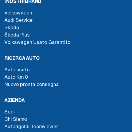
I NOSTRI BRAND
Volkswagen
Audi Service
Škoda
Škoda Plus
Volkswagen Usato Garantito
RICERCA AUTO
Auto usate
Auto Km 0
Nuovo pronta consegna
AZIENDA
Sedi
Chi Siamo
Autorigoldi Teamviewer