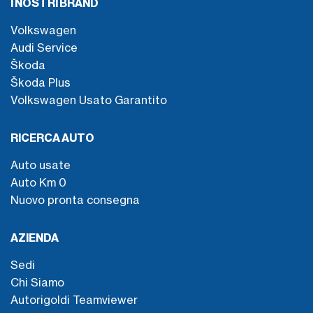
I NOSTRI BRAND
Volkswagen
Audi Service
Škoda
Škoda Plus
Volkswagen Usato Garantito
RICERCA AUTO
Auto usate
Auto Km 0
Nuovo pronta consegna
AZIENDA
Sedi
Chi Siamo
Autorigoldi Teamviewer