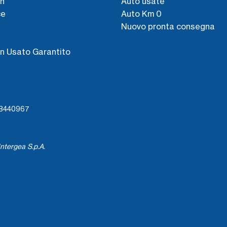
n
Auto usate
ce
Auto Km 0
Nuovo pronta consegna
s
n Usato Garantito
738440967
ntergea S.p.A.