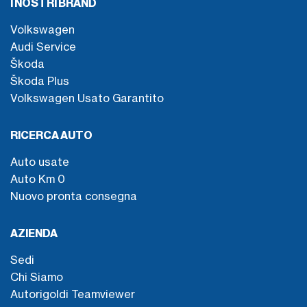
I NOSTRI BRAND
Volkswagen
Audi Service
Škoda
Škoda Plus
Volkswagen Usato Garantito
RICERCA AUTO
Auto usate
Auto Km 0
Nuovo pronta consegna
AZIENDA
Sedi
Chi Siamo
Autorigoldi Teamviewer