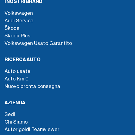
I NOSTRI BRAND
Volkswagen
Audi Service
Škoda
Škoda Plus
Volkswagen Usato Garantito
RICERCA AUTO
Auto usate
Auto Km 0
Nuovo pronta consegna
AZIENDA
Sedi
Chi Siamo
Autorigoldi Teamviewer