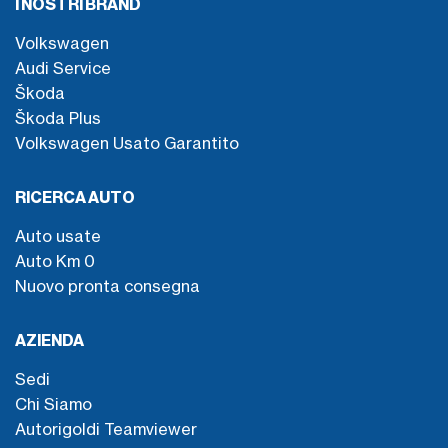
I NOSTRI BRAND
Volkswagen
Audi Service
Škoda
Škoda Plus
Volkswagen Usato Garantito
RICERCA AUTO
Auto usate
Auto Km 0
Nuovo pronta consegna
AZIENDA
Sedi
Chi Siamo
Autorigoldi Teamviewer