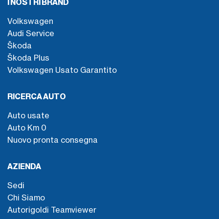
I NOSTRI BRAND
Volkswagen
Audi Service
Škoda
Škoda Plus
Volkswagen Usato Garantito
RICERCA AUTO
Auto usate
Auto Km 0
Nuovo pronta consegna
AZIENDA
Sedi
Chi Siamo
Autorigoldi Teamviewer