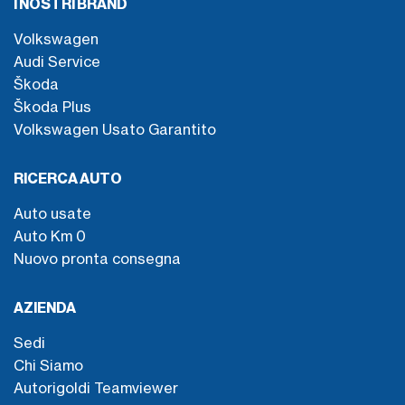
I NOSTRI BRAND
Volkswagen
Audi Service
Škoda
Škoda Plus
Volkswagen Usato Garantito
RICERCA AUTO
Auto usate
Auto Km 0
Nuovo pronta consegna
AZIENDA
Sedi
Chi Siamo
Autorigoldi Teamviewer