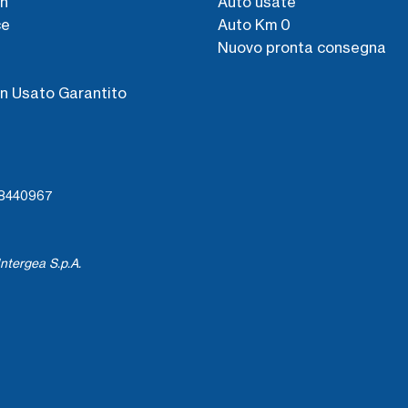
n
Auto usate
ce
Auto Km 0
Nuovo pronta consegna
s
n Usato Garantito
738440967
ntergea S.p.A.