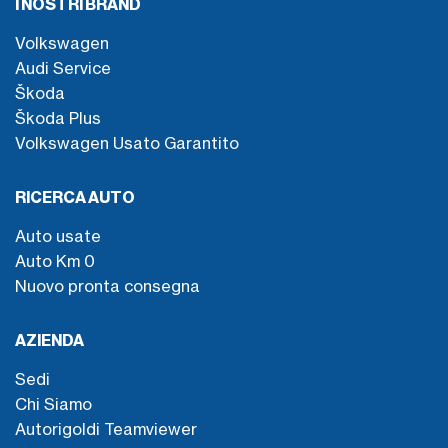
I NOSTRI BRAND
Volkswagen
Audi Service
Škoda
Škoda Plus
Volkswagen Usato Garantito
RICERCA AUTO
Auto usate
Auto Km 0
Nuovo pronta consegna
AZIENDA
Sedi
Chi Siamo
Autorigoldi Teamviewer