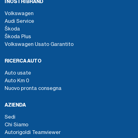
I NOSTRI BRAND
Volkswagen
Audi Service
Škoda
Škoda Plus
Volkswagen Usato Garantito
RICERCA AUTO
Auto usate
Auto Km 0
Nuovo pronta consegna
AZIENDA
Sedi
Chi Siamo
Autorigoldi Teamviewer