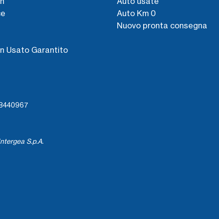
n
Auto usate
ce
Auto Km 0
Nuovo pronta consegna
s
n Usato Garantito
738440967
ntergea S.p.A.