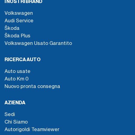
I NOSTRI BRAND
Volkswagen
Audi Service
Škoda
Škoda Plus
Volkswagen Usato Garantito
RICERCA AUTO
Auto usate
Auto Km 0
Nuovo pronta consegna
AZIENDA
Sedi
Chi Siamo
Autorigoldi Teamviewer