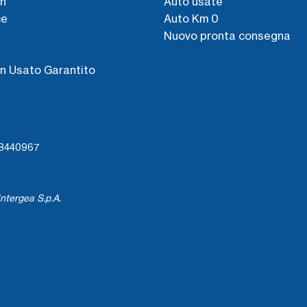
n
Auto usate
ce
Auto Km 0
Nuovo pronta consegna
s
n Usato Garantito
738440967
ntergea S.p.A.