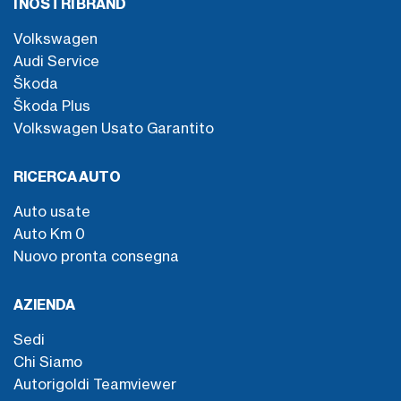
I NOSTRI BRAND
Volkswagen
Audi Service
Škoda
Škoda Plus
Volkswagen Usato Garantito
RICERCA AUTO
Auto usate
Auto Km 0
Nuovo pronta consegna
AZIENDA
Sedi
Chi Siamo
Autorigoldi Teamviewer