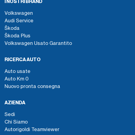
I NOSTRI BRAND
Volkswagen
Audi Service
Škoda
Škoda Plus
Volkswagen Usato Garantito
RICERCA AUTO
Auto usate
Auto Km 0
Nuovo pronta consegna
AZIENDA
Sedi
Chi Siamo
Autorigoldi Teamviewer