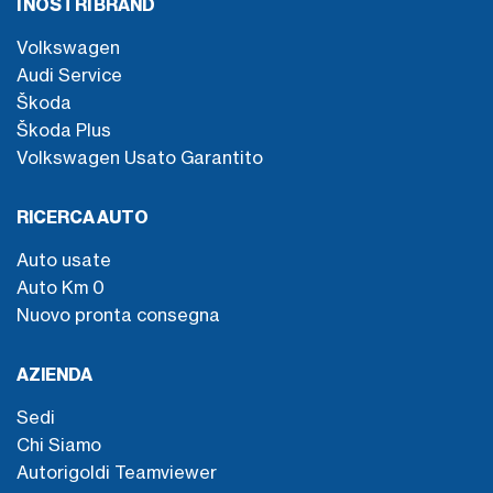
I NOSTRI BRAND
Volkswagen
Audi Service
Škoda
Škoda Plus
Volkswagen Usato Garantito
RICERCA AUTO
Auto usate
Auto Km 0
Nuovo pronta consegna
AZIENDA
Sedi
Chi Siamo
Autorigoldi Teamviewer