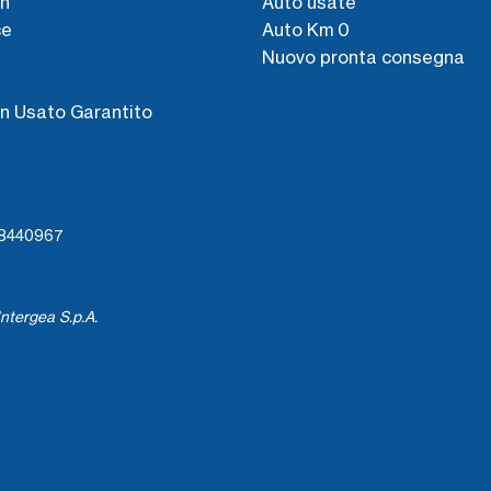
n
Auto usate
ce
Auto Km 0
Nuovo pronta consegna
s
n Usato Garantito
738440967
ntergea S.p.A.