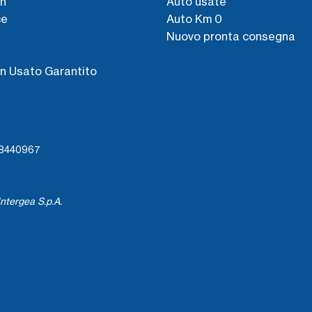
n
Auto usate
ce
Auto Km 0
Nuovo pronta consegna
s
n Usato Garantito
738440967
ntergea S.p.A.