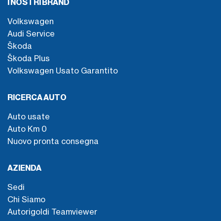
I NOSTRI BRAND
Volkswagen
Audi Service
Škoda
Škoda Plus
Volkswagen Usato Garantito
RICERCA AUTO
Auto usate
Auto Km 0
Nuovo pronta consegna
AZIENDA
Sedi
Chi Siamo
Autorigoldi Teamviewer