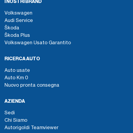
I NOSTRI BRAND
Volkswagen
Audi Service
Škoda
Škoda Plus
Volkswagen Usato Garantito
RICERCA AUTO
Auto usate
Auto Km 0
Nuovo pronta consegna
AZIENDA
Sedi
Chi Siamo
Autorigoldi Teamviewer