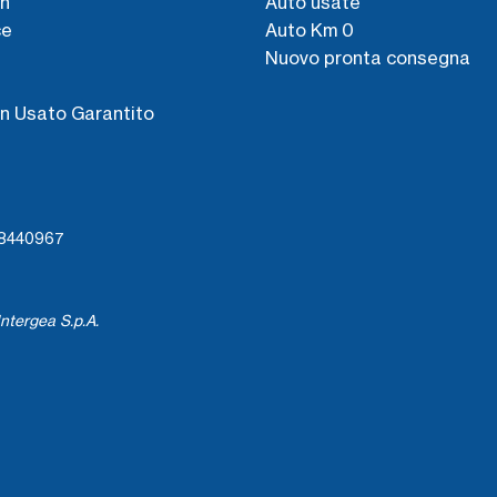
n
Auto usate
ce
Auto Km 0
Nuovo pronta consegna
s
n Usato Garantito
738440967
ntergea S.p.A.