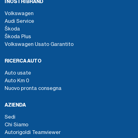
I NOSTRI BRAND
Volkswagen
Audi Service
Škoda
Škoda Plus
Volkswagen Usato Garantito
RICERCA AUTO
Auto usate
Auto Km 0
Nuovo pronta consegna
AZIENDA
Sedi
Chi Siamo
Autorigoldi Teamviewer