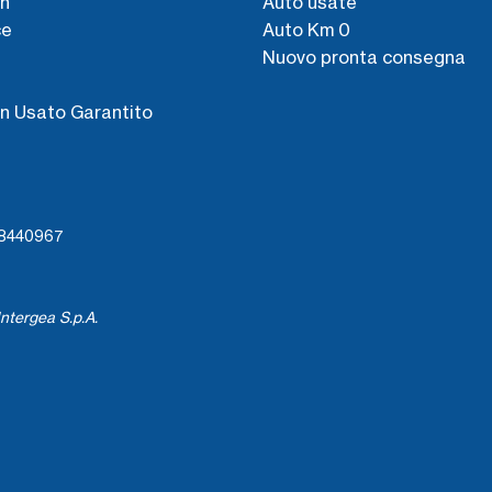
n
Auto usate
ce
Auto Km 0
Nuovo pronta consegna
s
n Usato Garantito
738440967
ntergea S.p.A.