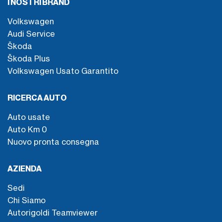
I NOSTRI BRAND
Volkswagen
Audi Service
Škoda
Škoda Plus
Volkswagen Usato Garantito
RICERCA AUTO
Auto usate
Auto Km 0
Nuovo pronta consegna
AZIENDA
Sedi
Chi Siamo
Autorigoldi Teamviewer