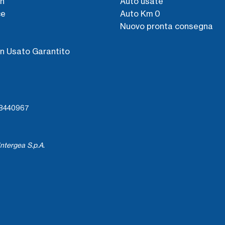
n
Auto usate
ce
Auto Km 0
Nuovo pronta consegna
s
n Usato Garantito
738440967
ntergea S.p.A.