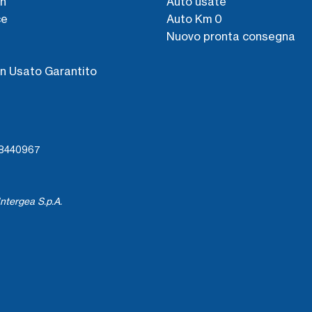
n
Auto usate
ce
Auto Km 0
Nuovo pronta consegna
s
n Usato Garantito
738440967
ntergea S.p.A.