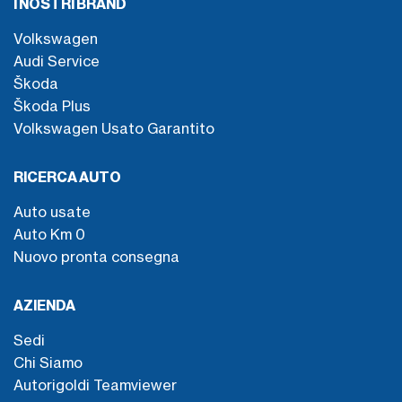
I NOSTRI BRAND
Volkswagen
Audi Service
Škoda
Škoda Plus
Volkswagen Usato Garantito
RICERCA AUTO
Auto usate
Auto Km 0
Nuovo pronta consegna
AZIENDA
Sedi
Chi Siamo
Autorigoldi Teamviewer