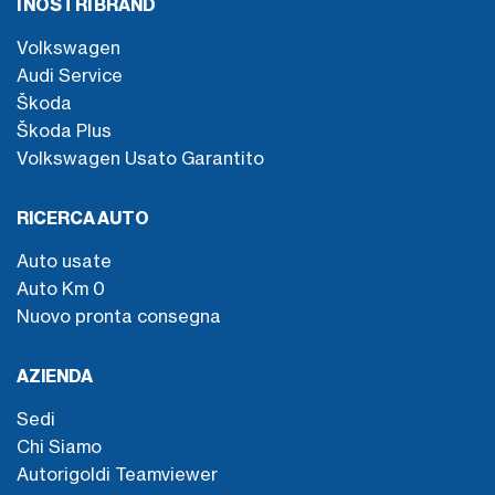
I NOSTRI BRAND
Volkswagen
Audi Service
Škoda
Škoda Plus
Volkswagen Usato Garantito
RICERCA AUTO
Auto usate
Auto Km 0
Nuovo pronta consegna
AZIENDA
Sedi
Chi Siamo
Autorigoldi Teamviewer