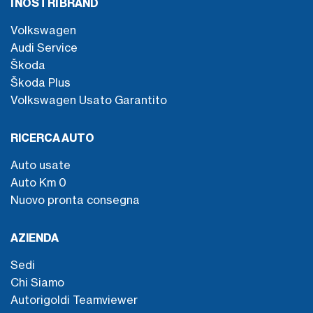
I NOSTRI BRAND
Volkswagen
Audi Service
Škoda
Škoda Plus
Volkswagen Usato Garantito
RICERCA AUTO
Auto usate
Auto Km 0
Nuovo pronta consegna
AZIENDA
Sedi
Chi Siamo
Autorigoldi Teamviewer