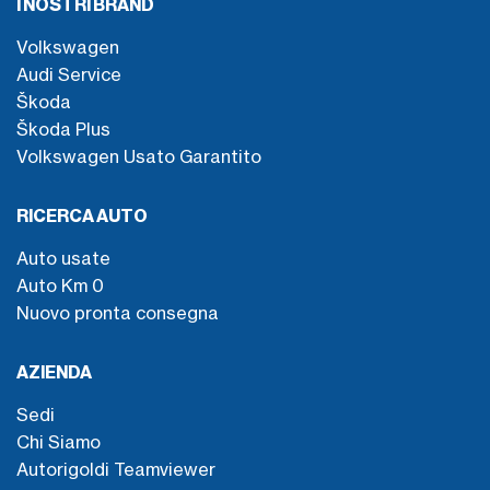
I NOSTRI BRAND
Volkswagen
Audi Service
Škoda
Škoda Plus
Volkswagen Usato Garantito
RICERCA AUTO
Auto usate
Auto Km 0
Nuovo pronta consegna
AZIENDA
Sedi
Chi Siamo
Autorigoldi Teamviewer