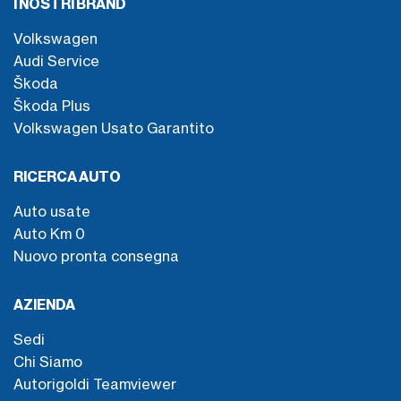
I NOSTRI BRAND
Volkswagen
Audi Service
Škoda
Škoda Plus
Volkswagen Usato Garantito
RICERCA AUTO
Auto usate
Auto Km 0
Nuovo pronta consegna
AZIENDA
Sedi
Chi Siamo
Autorigoldi Teamviewer