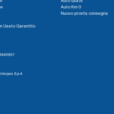
n
Auto usate
ce
Auto Km 0
Nuovo pronta consegna
s
n Usato Garantito
738440967
ntergea S.p.A.