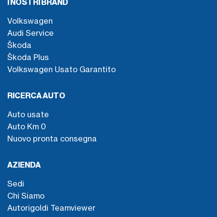
I NOSTRI BRAND
Volkswagen
Audi Service
Škoda
Škoda Plus
Volkswagen Usato Garantito
RICERCA AUTO
Auto usate
Auto Km 0
Nuovo pronta consegna
AZIENDA
Sedi
Chi Siamo
Autorigoldi Teamviewer