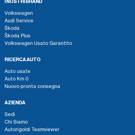
I NOSTRI BRAND
Volkswagen
Audi Service
Škoda
Škoda Plus
Volkswagen Usato Garantito
RICERCA AUTO
Auto usate
Auto Km 0
Nuovo pronta consegna
AZIENDA
Sedi
Chi Siamo
Autorigoldi Teamviewer