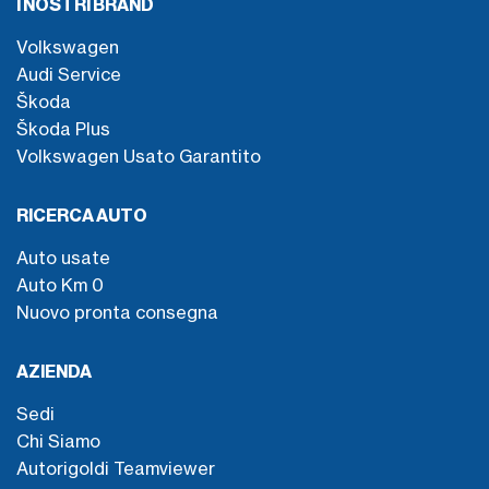
I NOSTRI BRAND
Volkswagen
Audi Service
Škoda
Škoda Plus
Volkswagen Usato Garantito
RICERCA AUTO
Auto usate
Auto Km 0
Nuovo pronta consegna
AZIENDA
Sedi
Chi Siamo
Autorigoldi Teamviewer