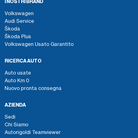
I NOSTRI BRAND
Volkswagen
Audi Service
Škoda
Škoda Plus
Volkswagen Usato Garantito
RICERCA AUTO
Auto usate
Auto Km 0
Nuovo pronta consegna
AZIENDA
Sedi
Chi Siamo
Autorigoldi Teamviewer