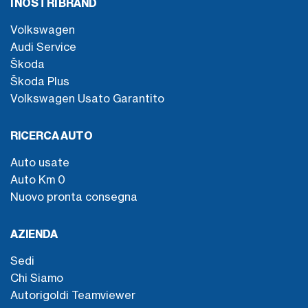
I NOSTRI BRAND
Volkswagen
Audi Service
Škoda
Škoda Plus
Volkswagen Usato Garantito
RICERCA AUTO
Auto usate
Auto Km 0
Nuovo pronta consegna
AZIENDA
Sedi
Chi Siamo
Autorigoldi Teamviewer