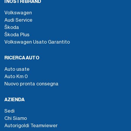
I NOSTRI BRAND
Volkswagen
Audi Service
Škoda
Škoda Plus
Volkswagen Usato Garantito
RICERCA AUTO
Auto usate
Auto Km 0
Nuovo pronta consegna
AZIENDA
Sedi
Chi Siamo
Autorigoldi Teamviewer