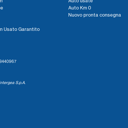
n
Auto usate
ce
Auto Km 0
Nuovo pronta consegna
s
n Usato Garantito
738440967
ntergea S.p.A.