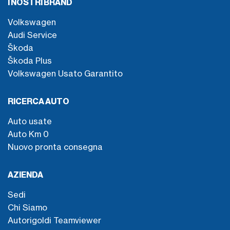
I NOSTRI BRAND
Volkswagen
Audi Service
Škoda
Škoda Plus
Volkswagen Usato Garantito
RICERCA AUTO
Auto usate
Auto Km 0
Nuovo pronta consegna
AZIENDA
Sedi
Chi Siamo
Autorigoldi Teamviewer