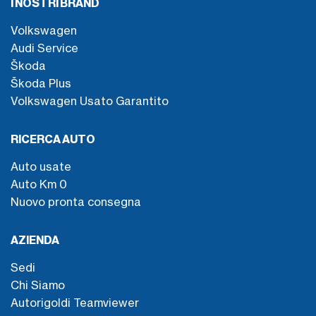
I NOSTRI BRAND
Volkswagen
Audi Service
Škoda
Škoda Plus
Volkswagen Usato Garantito
RICERCA AUTO
Auto usate
Auto Km 0
Nuovo pronta consegna
AZIENDA
Sedi
Chi Siamo
Autorigoldi Teamviewer