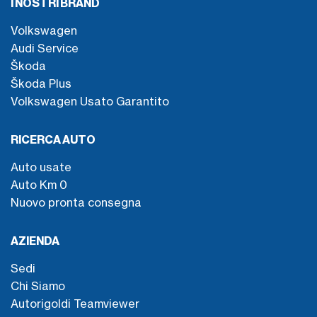
I NOSTRI BRAND
Volkswagen
Audi Service
Škoda
Škoda Plus
Volkswagen Usato Garantito
RICERCA AUTO
Auto usate
Auto Km 0
Nuovo pronta consegna
AZIENDA
Sedi
Chi Siamo
Autorigoldi Teamviewer