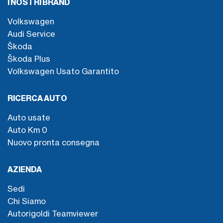
I NOSTRI BRAND
Volkswagen
Audi Service
Škoda
Škoda Plus
Volkswagen Usato Garantito
RICERCA AUTO
Auto usate
Auto Km 0
Nuovo pronta consegna
AZIENDA
Sedi
Chi Siamo
Autorigoldi Teamviewer