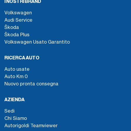
I NOSTRI BRAND
Volkswagen
Audi Service
Škoda
Škoda Plus
Volkswagen Usato Garantito
RICERCA AUTO
Auto usate
Auto Km 0
Nuovo pronta consegna
AZIENDA
Sedi
Chi Siamo
Autorigoldi Teamviewer