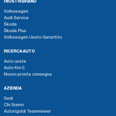
I NOSTRI BRAND
Volkswagen
Audi Service
Škoda
Škoda Plus
Volkswagen Usato Garantito
RICERCA AUTO
Auto usate
Auto Km 0
Nuovo pronta consegna
AZIENDA
Sedi
Chi Siamo
Autorigoldi Teamviewer