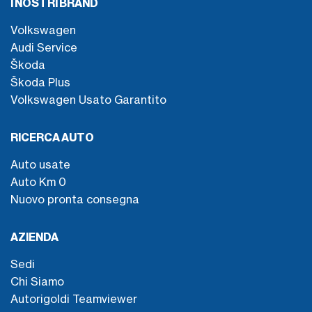
I NOSTRI BRAND
Volkswagen
Audi Service
Škoda
Škoda Plus
Volkswagen Usato Garantito
RICERCA AUTO
Auto usate
Auto Km 0
Nuovo pronta consegna
AZIENDA
Sedi
Chi Siamo
Autorigoldi Teamviewer