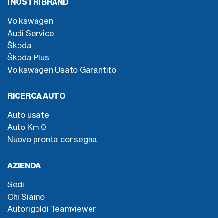
I NOSTRI BRAND
Volkswagen
Audi Service
Škoda
Škoda Plus
Volkswagen Usato Garantito
RICERCA AUTO
Auto usate
Auto Km 0
Nuovo pronta consegna
AZIENDA
Sedi
Chi Siamo
Autorigoldi Teamviewer