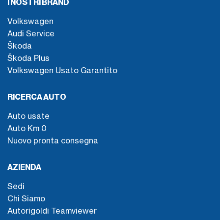
I NOSTRI BRAND
Volkswagen
Audi Service
Škoda
Škoda Plus
Volkswagen Usato Garantito
RICERCA AUTO
Auto usate
Auto Km 0
Nuovo pronta consegna
AZIENDA
Sedi
Chi Siamo
Autorigoldi Teamviewer